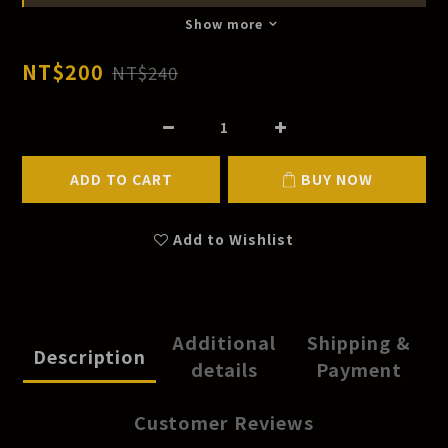
Show more
NT$200
NT$240
ADD TO CART
BUY NOW
Add to Wishlist
Additional
Shipping &
Description
details
Payment
Customer Reviews