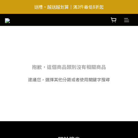
送禮・越送越划算｜滿3件最低8折起
送禮・越送越划算｜滿3件最低8折起
熱銷巴西豆＋必買原味 ｜ 即贈腰麻香x1
送禮・越送越划算｜滿3件最低8折起
抱歉，這個商品類別沒有相關商品
建議您，選擇其他分類或者使用關鍵字搜尋