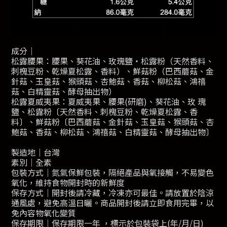
成分｜
松露腰果：腰果、葵花油、玫瑰鹽・松露粉（天然香料、
刺槐豆粉、乾燥夏松露、香料）、鮮菇粉（巴西蘑菇、金
針菇、玉皇菇、猴頭菇、杏鮑菇、香菇、柳松菇、鴻禧
菇、白精靈菇、酵母抽出物）
松露夏威夷果：夏威夷果、腰果(研磨)、葵花油、玫 瑰
鹽、松露粉〔天然香料、刺槐豆粉、乾燥夏松露、香
料〕、鮮菇粉〔巴西蘑菇、金針菇、玉皇菇、猴頭菇、杏
鮑菇、香菇、柳松菇、鴻禧菇、白精靈菇、酵母抽出物〕
製造地｜台灣
素別｜全素
包裝方式｜氮氣保鮮包裝，隔絕產品與氧接觸，不易變色
氧化，維持食物開封時的新鮮度
保存方式｜開封後請冷藏，冷凍亦可最佳。請放置於陰涼
通風處，避免高溫日曬。商品開封後請立即食用完畢，以
免內容物氧化變質
保存期限｜保存期限一年 ，標示於包裝袋上(年/月/日)