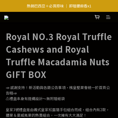
熱銷巴西豆＋必買原味 ｜ 即贈腰麻香x1
送禮・越送越划算｜滿3件最低8折起
送禮・越送越划算｜滿3件最低8折起
Royal NO.3 Royal Truffle
Cashews and Royal
Truffle Macadamia Nuts
GIFT BOX
📣 感謝支持！新活動與各類公告事項，檳皇堅果會統一於首頁公
告哦📣
⚠️禮盒本身有提繩設計～無附贈紙袋
皇家3號禮盒是由義式皇家松露隨手包組合而成，組合內有2款，
腰果＆夏威夷果的熱賣組合，一次擁有大大滿足！