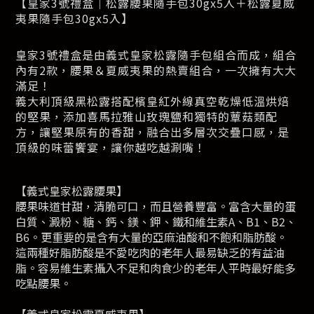
【皇家3號禮盒｜松露腰果隨手包30gx5入＋松露夏威
夷果隨手包30gx5入】
皇家3號禮盒是由義式皇家松露隨手包組合而成，組合
內有2款，腰果＆夏威夷果的熱賣組合，一次擁有大大
滿足！
義大利頂級黑松露搭配檳皇紅外線真空乾燥低溫烘焙
的堅果，添加喜馬拉雅山玫瑰鹽和獨特的蕈菇類配
方，讓堅果原有的香甜，融合出多層次交疊口感，是
頂級的味蕾饗宴，讓你越吃越涮嘴！
【義式皇家松露腰果】
腰果味道甘甜，清脆可口，而且營養豐富。富含大量的蛋
白質、澱粉、糖、鈣、鎂、鉀、鐵和維生素A、B1、B2、
B6。更重要的是含有大量的亞麻油酸和不飽和脂肪酸。
這兩種好脂肪酸是不愛吃肉的老年人最易缺乏的有益油
脂。容易維生素攝入不足和肉食少的老年人平時最好能多
吃點腰果。