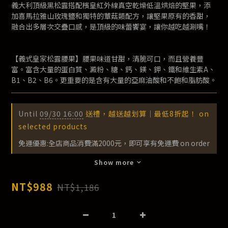
義大利頂級黑松露搭配檳皇紅外線真空乾燥低溫烘焙的堅果，添
加喜馬拉雅山玫瑰鹽和獨特的蕈菇類配方，讓堅果原有的香甜，
融合出多層次交疊口感，是頂級的味蕾饗宴，讓你越吃越涮嘴！
【義式皇家松露腰果】腰果味道甘甜，清脆可口，而且營養豐
富。富含大量的蛋白質、澱粉、糖、鈣、鎂、鉀、鐵和維生素A、
B1、B2、B6。更重要的是含有大量的亞麻油酸和不飽和脂肪酸。
Until
09/30 16:00
送禮，越送越划算｜最低8折起！ on
selected products
免運優惠:全店商品消費滿2000元，即可享有免運費 on order
Show more
NT$988
NT$1,186