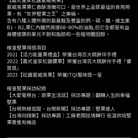
【義式皇家松露夏威夷果】
夏威夷果果仁香酥滑嫩可口，是世界上品質最佳的食用用
果，有“世界堅果之王”之美稱。
含有八種人體所需的氨基酸及豐富的鈣、磷、鐵、維生素
B1、B2,果仁內雖然高達68~80%的油脂,但它全都是有益
身體健康的單元不飽和脂肪和一些植物膽固醇。
檳皇堅果得獎項目
2021【活力能量果禮盒】榮獲台灣百大糕餅伴手禮
2022【義式皇家松露腰果】榮獲台灣百大糕餅伴手禮「優
質獎」
2023【松露夏威夷果】榮獲ITQI風味獎一星
檳皇堅果採訪紀錄
【大愛電視台：蔬果生活誌】採訪專題｜翻轉人生的幸福
堅果
【台視熱線追蹤、台視新聞】採訪專題｜堅果達人
【台灣向錢衝】採訪專題｜工廠老闆逆境轉行 低溫烘焙堅
果賣進有機店