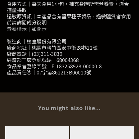
食用方式｜每天食用1小包，補充身體所需營養素，適合
適量攝取
過敏原資訊｜本產品含有堅果種子製品，過敏體質者食用
前請詳閱成分說明
營養標示｜如圖示
製造商｜檳皇股份有限公司
廠商地址｜桃園市蘆竹區安中街28巷12號
廠商電話｜(03)311-3839
經濟部工廠登記號碼｜68004368
食品業者登錄字號｜F-183258928-00000-8
產品責任險｜07字第862213B00010號
You might also like...