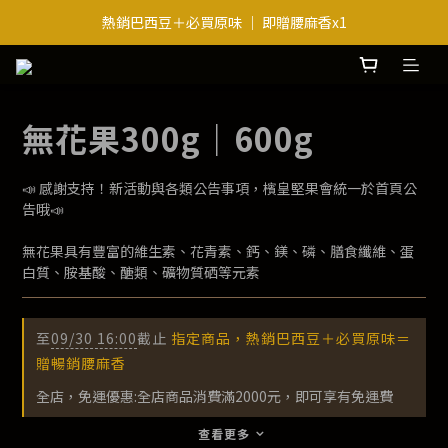
送禮・越送越划算｜滿3件最低8折起
送禮・越送越划算｜滿3件最低8折起
無花果300g｜600g
📣 感謝支持！新活動與各類公告事項，檳皇堅果會統一於首頁公
告哦📣
無花果具有豐富的維生素、花青素、鈣、鎂、磷、膳食纖維、蛋
白質、胺基酸、醣類、礦物質硒等元素
至
09/30 16:00
截止
指定商品，熱銷巴西豆＋必買原味＝
贈暢銷腰麻香
全店，免運優惠:全店商品消費滿2000元，即可享有免運費
查看更多