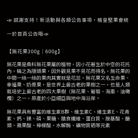
📣 感謝支持！新活動與各類公告事項，檳皇堅果會統
一於首頁公告哦📣
【無花果300g｜600g】
無花果是桑科無花果屬的植物，因小花著生於中空的花托
內，稱之為隱頭果，因外觀見果不見花而得名，無花果的
中間一絲一絲的果肉其實就是花蕊，無花果又名生命果、
幸福果、奶漿果，是世界上最古老的果樹之一，也是人類
栽培史上最古老的四大果樹（無花果、葡萄、海棗、油橄
欖）之一，原產於小亞細亞與地中海沿岸。
無花果具有豐富的維生素B群、維生素C、維生素E、花青
素、鈣、鎂、磷、果糖、膳食纖維、蛋白質、胺基酸、醣
類、蘋果酸、檸檬酸、水解酶、礦物質硒等元素
--