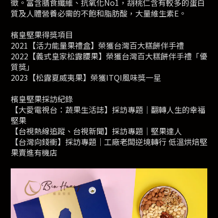
徵。富含膳食纖維、抗氧化No1，胡桃仁含有較多的蛋白
質及人體營養必需的不飽和脂肪酸，大量維生素E。
檳皇堅果得獎項目
2021【活力能量果禮盒】榮獲台灣百大糕餅伴手禮
2022【義式皇家松露腰果】榮獲台灣百大糕餅伴手禮「優
質獎」
2023【松露夏威夷果】榮獲ITQI風味獎一星
檳皇堅果採訪紀錄
【大愛電視台：蔬果生活誌】採訪專題｜翻轉人生的幸福
堅果
【台視熱線追蹤、台視新聞】採訪專題｜堅果達人
【台灣向錢衝】採訪專題｜工廠老闆逆境轉行 低溫烘焙堅
果賣進有機店