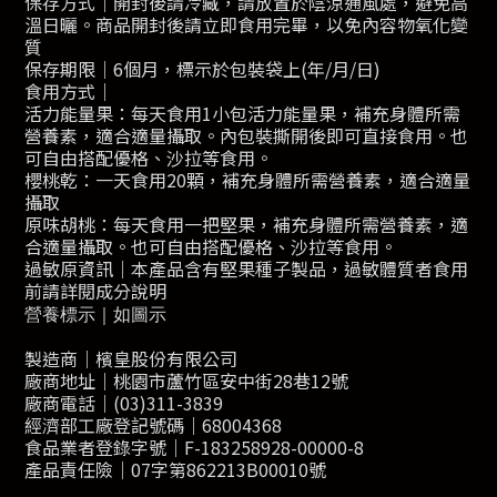
保存方式｜開封後請冷藏，請放置於陰涼通風處，避免高
溫日曬。商品開封後請立即食用完畢，以免內容物氧化變
質
保存期限｜6個月，標示於包裝袋上(年/月/日)
食用方式｜
活力能量果：每天食用1小包活力能量果，補充身體所需
營養素，適合適量攝取。內包裝撕開後即可直接食用。也
可自由搭配優格、沙拉等食用。
櫻桃乾：一天食用20顆，補充身體所需營養素，適合適量
攝取
原味胡桃：每天食用一把堅果，補充身體所需營養素，適
合適量攝取。也可自由搭配優格、沙拉等食用。
過敏原資訊｜本產品含有堅果種子製品，過敏體質者食用
前請詳閱成分說明
營養標示｜如圖示
製造商｜檳皇股份有限公司
廠商地址｜桃園市蘆竹區安中街28巷12號
廠商電話｜(03)311-3839
經濟部工廠登記號碼｜68004368
食品業者登錄字號｜F-183258928-00000-8
產品責任險｜07字第862213B00010號