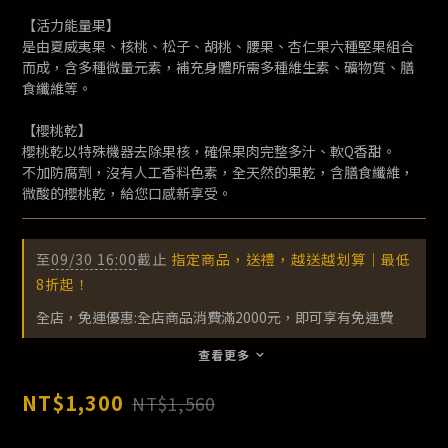
【活力能量果】
是由夏威夷果、核桃、松子、胡桃、腰果、杏仁果六種堅果組合
而成，含多種微量元素，補充身體所需多種維生素、礦物質、膳
食纖維等。
【櫻桃乾】
櫻桃乾以特殊機器去除果核，確保果肉完整多汁、軟Q香甜。
不加防腐劑，沒有人工香料色素，全天然的果乾，含膳食纖維，
微酸的櫻桃乾，給您口感新享受。
至
09/30 16:00
截止
指定商品，送禮，越送越划算｜最低
8折起！
全店，免運優惠:全店商品消費滿2000元，即可享有免運費
查看更多
NT$1,300
NT$1,560