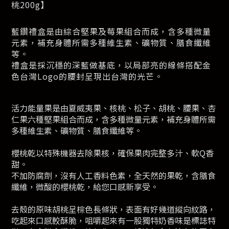
桃200g】
藍鑽禮盒是由綜合堅果及莓果組合而成，含多種微量
元素，補充身體所需多種維生素、礦物質、膳食纖維
等。
禮盒是採沉穩的深藍做基底，以局部亮的線條搭配金
色台灣Logo的腰封呈現出台灣的光芒。
活力能量果是由夏威夷果、核桃、松子、胡桃、腰果、杏
仁果六種堅果組合而成，含多種微量元素，補充身體所需
多種維生素、礦物質、膳食纖維等。
櫻桃乾以特殊機器去除果核，確保果肉完整多汁、軟Q香
甜。
不加防腐劑，沒有人工香料色素，全天然的果乾，含膳食
纖維，微酸的櫻桃乾，給您口感新享受。
去殼的原味胡桃呈棕色長條狀，表面有好幾道縱向紋路，
吃起來口感較酥脆，咀嚼起來有一股獨特奶香味是標誌特