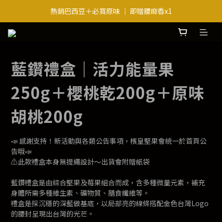
熱銷巴西豆＋必買原味 ｜ 即贈腰麻香x1
送禮・越送越划算｜滿3件最低8折起
送禮・越送越划算｜滿3件最低8折起
藍鑽禮盒｜活力能量果
250g＋櫻桃乾200g＋原味
胡桃200g
📣 感謝支持！新活動與各類公告事項，檳皇堅果會統一於首頁公
告哦📣
⚠️此款禮盒本身無提繩設計～出貨會附贈紙袋
藍鑽禮盒是由綜合堅果及莓果組合而成，含多種微量元素，補充
身體所需多種維生素、礦物質、膳食纖維等。
禮盒是採沉穩的深藍做基底，以局部亮的線條搭配金色台灣Logo
的腰封呈現出台灣的光芒。